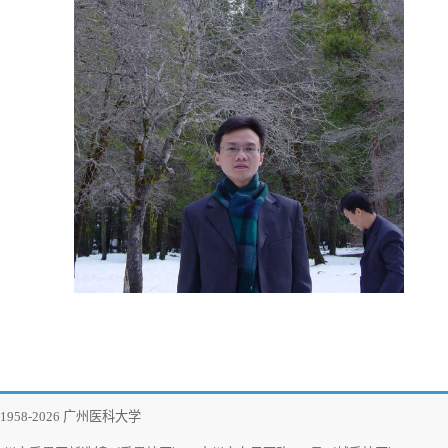
026 广州医科大学
【招生】37103
【培养】37103
禺区新造镇（番禺校区），广州市东风西路195号（越秀校区）
【院长邮箱】gy_y