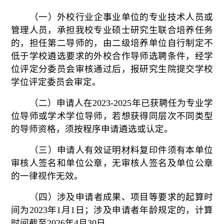
（一）
外校行业企事业单位的专业技术人员或
管理人员，承担我校专业硕士研究生联合培养任务
的，担任第二导师的，由二级培养单位自行制定不
低于学校遴选要求的外校合作导师选聘条件，经学
位评定分委员会审核通过后，报研究生院
提交学校
学位评定委员会审定。
（二）
申请人在
2023-202
5
年已获聘任为专业学
位导师或学术学位导师，若想获得同层次不同类型
的导师资格，须按程序申请遴选或认定。
（三）申请人有效证明材料复印件须有本单位
审核人签名和单位公章，无审核人签名及单位公章
的一律视作无效。
（四）涉及申请者成果、项目等要求的起算时
间为
202
3
年
1月1日；涉及申请者年龄规定的，计算
时间截至202
6
年
4
月
3
0
日。