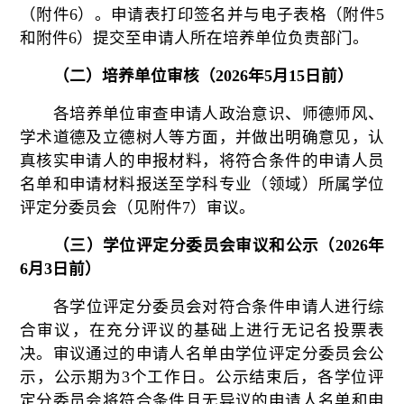
（附件6）。申请表打印签名并与
电子表格（附件
5
和附件6）提交至申请人所在培养单位负责部门。
（二）培养单位审核（
202
6
年
5月
15
日前）
各培养单位审查申请人政治意识、师德师风、
学术道德及立德树人等方面，并做出明确意见，
认
真核实申请人的申报材料，将符合条件的申请人员
名单和申请材料报送至学科专业（领域）所属学位
评定分委员会（见附件
7）审议。
（
三）
学位评定分委员会审议和公示（
202
6
年
6月
3
日前）
各学位评定分委员会对符合条件申请人进行综
合审议，在充分评议的基础上进行无记名投票表
决。审议
通过的申请人名单由
学位评定分委员会
公
示，公示期为
3个工作日。公示结束后，各
学位评
定分委员会
将符合条件且无异议的申请人名单
和申