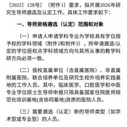
〔
2022〕128号）（附件1）要求，
拟
开展
202
6
年研
究生导师遴选及认定工作。具体工作要求如下：
一、导师资格遴选（认定）范围和对象
（一）申
请人申请学科专业为
学校具有学位授
予权的学科领域（附件
2和附件3），
所申请遴选
/认
定的学位授权点学科领域方向与
其
所从事的教学科
研方向必须一致。
（二）
我校直属单位（含直属医院）、非直属
附属医院、联合培养单位及研究生校外培养实践基
地的工作人员。其中，临床医学
、
口腔医学
和中医
专业学位硕士生导师申报只限具备国家住院医师规
范化培训基地
(含协同基地)资质的医院人员。
（三）需要遴选（认定）新的导师类型（如学
术型或专业型）的人员。