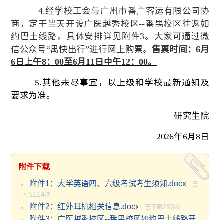
4.经学校工会与广州市番广客运有限公司协
商，定于当天开设广医越秀校区--番禺校区往返如
约巴士线路，具体安排详见附件3。大家可通过微
信公众号“禺快出行”进行网上购票。
售票时间：
6月
6日上午8：00至6月11日中午12：00。
5.其他未尽事宜，以上级和学校最新通知及
要求为准。
研究生院
2026年6月8日
附件下载
附件1：大学英语四、六级考试考生须知.docx
已
114
下载
次
附件2：红外耳机相关信息.docx
253
已下载
次
附件3：广医越秀校区--番禺校区如约巴士线路开