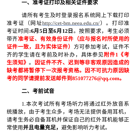
一、准考证打印及相关证件要求
请所有考生及时登录报名系统网上下载打印
准考证（网址
http://cet-bm.neea.edu.cn/
）。打印准
考证时间
:6月5日至6月12日
。按照要求，考生必须
带齐
准考证、有效身份证件（应与报名时所使用的
证件一致，且为实体证件）
方可参加考试，证件不
齐的学生请在考前及时补办，具体参见
附件
1《考
生须知》
。
因证件不齐、迟到等非客观原因造成的
缺考都将暂停下一次报考资格。
因不可抗力原因缺
考的同学请提前发送邮件到
851077276@qq.com。
二、考前试音
1.本次考试所有考场听力将通过红外放音系
统播放，由于考生众多，考场无法提供备用耳机，
请考生务必自备耳机并保证自己的红外耳机能够正
常使用
并且电量充足，
避免影响听力考试。