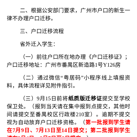
二、根据
公安部门要求
，广州市户口的新生一
律不办理户口迁移。
三、
户口迁移流程
省外
迁入
学生
：
（一）
前往
户口所在地办理《户口迁移证》；
户口迁移地址：广州市番禺区新造路1号Y12
6
房
（二）
通过微信“粤居码”小程序线上填报资
料，具体流程详见附件指引。
（三）
9月15日前将
纸质版迁移证
提交至
学校
保卫处
。（报到当天请在集中报到点提交，其他时
间请提交至番禺校区行政楼
210室
）
。逾期不
提交
视为自动放弃户口迁移资格。
（
第一批报到学生请
在7月9日、7月13日至14日提交；第二批报到学生