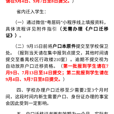
请在9月4日、9月7日至8日提交。
）
省
内
迁入
学生
：
（一）
通过微信“粤居码”小程序线上填报资料，
具体流程详见附件指引
（无需办理《户口迁移
证》）
。
（二）
9月15日前将
户口本原件
提交至
学校保卫
处。
（报到当天请在集中报到点提交，其他时间请
提交至番禺校区行政楼
210室
）
。逾期不
提交
视为
自动放弃户口迁移资格。
（
第一批报到学生请在7
月9日、7月13日至14日提交；第二批报到学生请在
9月4日、9月7日至8日提交。
）
四
、学校办理户口迁移至少需要2至3个月时
间，这段时间内新生需要户口、身份证办理的事宜
会因
此受到一定影响。
五
、户口迁移证书面有效期为一个月，实际有